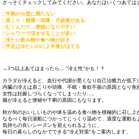
さっそくチェックしてみてください。あなたはいくつあては
□平熱が36度に満たない
□肩こり・腰痛・頭痛・月経痛がある
□むくんだり、便秘になりやすい
□シャワーで済ませることが多い
□冷たい飲み物や食べ物が好き
□手足は冷たいのに上半身がほてる
→3つ以上あてはまったら… ”冷え性”かも！？
カラダが冷えると、血行や代謝が悪くなり自己治癒力が低下
内臓の冷えは肩こりや頭痛、不眠・食欲不振の原因となり免
女性は妊娠しづらくなってしまったり…。
腸が冷えると便秘や下痢の原因にもなります。
秋が旬のおいしいものや体を温める食べ物を積極的に召し上
なるべく毎日湯船につかってじっくり温めて、適度な運動も
気持ちの良いシーズンを迎えられるように、
毎日の暮らしのなかでできる”冷え対策”をご案内します。