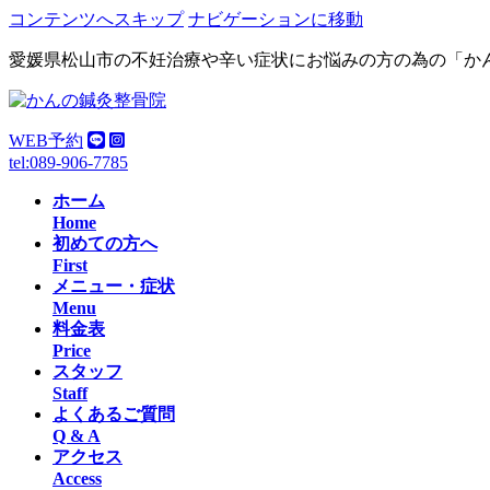
コンテンツへスキップ
ナビゲーションに移動
愛媛県松山市の不妊治療や辛い症状にお悩みの方の為の「か
WEB予約
tel:089-906-7785
ホーム
Home
初めての方へ
First
メニュー・症状
Menu
料金表
Price
スタッフ
Staff
よくあるご質問
Q & A
アクセス
Access