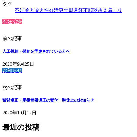
タグ
不妊
冷え
冷え性
妊活
更年期
月経不順
秋冷え
肩こり
不妊治療
前の記事
人工授精・採卵を予定されている方へ
2020年9月25日
お知らせ
次の記事
猫背矯正・産後骨盤矯正の受付一時休止のお知らせ
2020年10月12日
最近の投稿