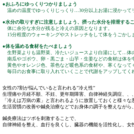
●おふろにゆっくりつかりましょう
温めの温度でゆっくりじっくり…30分以上お湯に浸かって
●水分の取りすぎに注意しましょう、摂った水分を排泄する
体に余分な水分が残ると冷えの原因となります。
15分程度のウォーキングやストレッチをして体をうごかし
●体を温める食材をたべましょう
生野菜よりも温野菜、冷たいジュースより白湯にして…体
南瓜やゴボウ、卵・黒ごま・山芋・生姜などの食材は体を
黄色やオレンジ色、茶色など暖色系の食材や、寒くなって
毎日のお食事に取り入れていくことで代謝をアップしてく
女性の7割が悩んでいると言われる”冷え性”
生理痛や月経不順、不妊、更年期障害、自律神経失調症、、
「冷えは万病の素」と言われるように放置しておくと様々な
生活習慣の改善や鍼灸治療などでお身体の調子を整えながら
鍼灸療法はツボを刺激することで、
自律神経を整え、血行を良くし、臓器の機能を活性化し、女