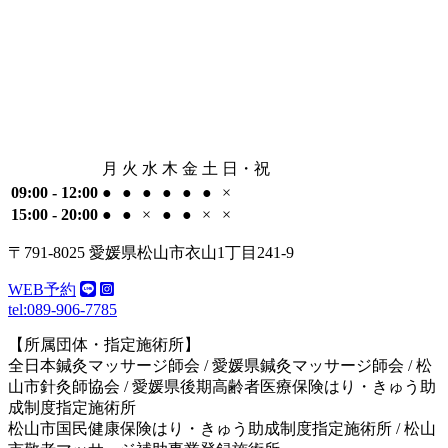
月
火
水
木
金
土
日・祝
09:00 - 12:00
●
●
●
●
●
●
×
15:00 - 20:00
●
●
×
●
●
×
×
〒791-8025 愛媛県松山市衣山1丁目241-9
WEB予約
tel:089-906-7785
【所属団体・指定施術所】
全日本鍼灸マッサージ師会 / 愛媛県鍼灸マッサージ師会 / 松
山市針灸師協会 / 愛媛県後期高齢者医療保険はり・きゅう助
成制度指定施術所
松山市国民健康保険はり・きゅう助成制度指定施術所 / 松山