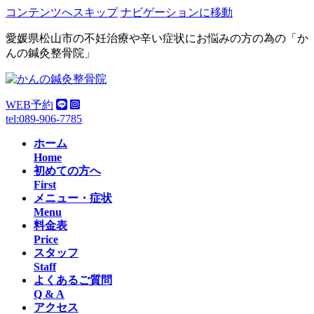
コンテンツへスキップ
ナビゲーションに移動
愛媛県松山市の不妊治療や辛い症状にお悩みの方の為の「か
んの鍼灸整骨院」
WEB予約
tel:089-906-7785
ホーム
Home
初めての方へ
First
メニュー・症状
Menu
料金表
Price
スタッフ
Staff
よくあるご質問
Q & A
アクセス