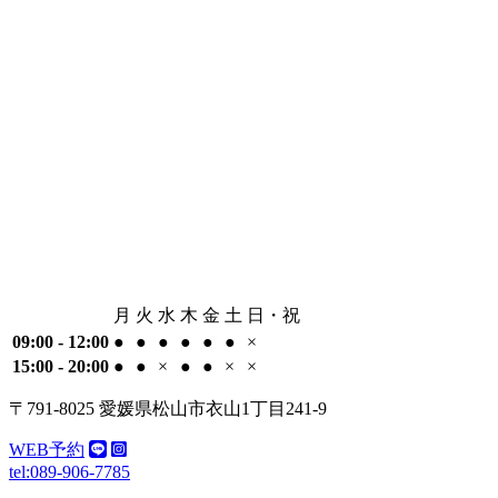
月
火
水
木
金
土
日・祝
09:00 - 12:00
●
●
●
●
●
●
×
15:00 - 20:00
●
●
×
●
●
×
×
〒791-8025 愛媛県松山市衣山1丁目241-9
WEB予約
tel:089-906-7785