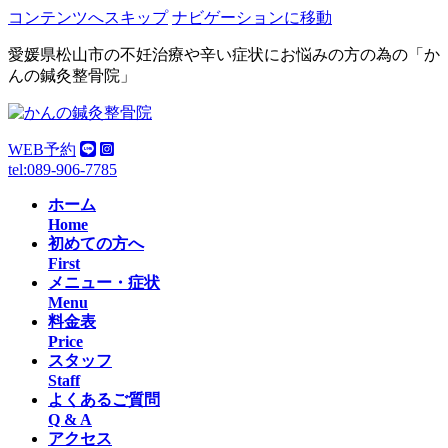
コンテンツへスキップ
ナビゲーションに移動
愛媛県松山市の不妊治療や辛い症状にお悩みの方の為の「か
んの鍼灸整骨院」
WEB予約
tel:089-906-7785
ホーム
Home
初めての方へ
First
メニュー・症状
Menu
料金表
Price
スタッフ
Staff
よくあるご質問
Q & A
アクセス