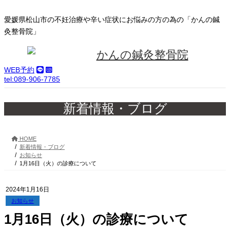
コ
ナ
ン
ビ
愛媛県松山市の不妊治療や辛い症状にお悩みの方の為の「かんの鍼
テ
ゲ
灸整骨院」
ン
ー
ツ
シ
へ
ョ
ス
ン
WEB予約
キ
に
tel:089-906-7785
ッ
移
プ
動
新着情報・ブログ
HOME
新着情報・ブログ
お知らせ
1月16日（火）の診療について
2024年1月16日
お知らせ
1月16日（火）の診療について