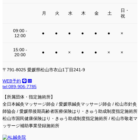
日・
月
火
水
木
金
土
祝
09:00 -
●
●
●
●
●
●
×
12:00
15:00 -
●
●
×
●
●
×
×
20:00
〒791-8025 愛媛県松山市衣山1丁目241-9
WEB予約
tel:089-906-7785
【所属団体・指定施術所】
全日本鍼灸マッサージ師会 / 愛媛県鍼灸マッサージ師会 / 松山市針灸
師協会 / 愛媛県後期高齢者医療保険はり・きゅう助成制度指定施術所
松山市国民健康保険はり・きゅう助成制度指定施術所 / 松山市敬老マ
ッサージ補助事業登録施術所