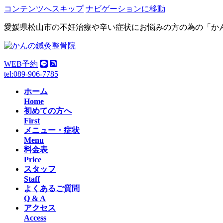
コンテンツへスキップ
ナビゲーションに移動
愛媛県松山市の不妊治療や辛い症状にお悩みの方の為の「か
WEB予約
tel:089-906-7785
ホーム
Home
初めての方へ
First
メニュー・症状
Menu
料金表
Price
スタッフ
Staff
よくあるご質問
Q & A
アクセス
Access