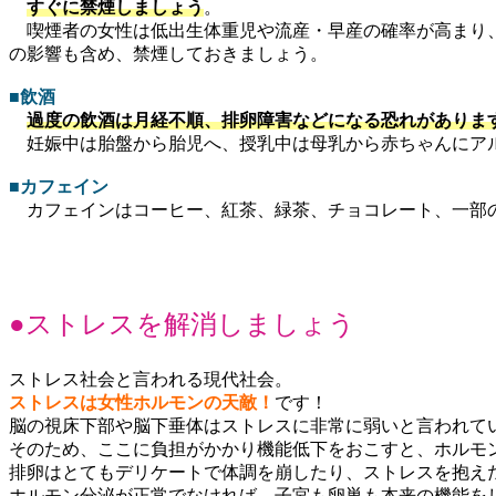
すぐに禁煙しましょう
。
喫煙者の女性は低出生体重児や流産・早産の確率が高まり、
の影響も含め、禁煙しておきましょう。
■飲酒
過度の飲酒は月経不順、排卵障害などになる恐れがありま
妊娠中は胎盤から胎児へ、授乳中は母乳から赤ちゃんにアル
■カフェイン
カフェインはコーヒー、紅茶、緑茶、チョコレート、一部の
●ストレスを解消しましょう
ストレス社会と言われる現代社会。
ストレスは女性ホルモンの天敵！
です！
脳の視床下部や脳下垂体はストレスに非常に弱いと言われて
そのため、ここに負担がかかり機能低下をおこすと、ホルモ
排卵はとてもデリケートで体調を崩したり、ストレスを抱え
ホルモン分泌が正常でなければ、子宮も卵巣も本来の機能を