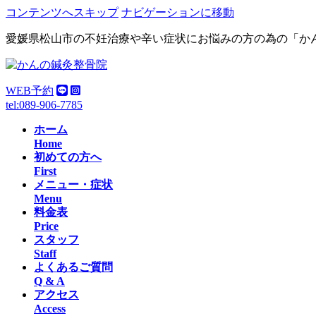
コンテンツへスキップ
ナビゲーションに移動
愛媛県松山市の不妊治療や辛い症状にお悩みの方の為の「か
WEB予約
tel:089-906-7785
ホーム
Home
初めての方へ
First
メニュー・症状
Menu
料金表
Price
スタッフ
Staff
よくあるご質問
Q & A
アクセス
Access