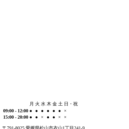
月
火
水
木
金
土
日・祝
09:00 - 12:00
●
●
●
●
●
●
×
15:00 - 20:00
●
●
×
●
●
×
×
〒791-8025 愛媛県松山市衣山1丁目241-9